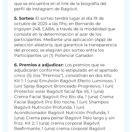
que se encuentra en el link de la biografía del
perfil de Instagram de Bagóvit.
5. Sorteo:
El sorteo tendrá lugar el día 19 de
octubre de 2025 a las 11hs, en Bernardo de
Irigoyen 248, CABA, a través de la modalidad que
consiste en la determinación al azar de los
participantes. Mediante una aplicación (App) de
selección aleatoria, que garantice la transparencia
del proceso, se elegirán por sorteo entre los
Participantes un (1) Potencial Ganador.
6. Premios a adjudicar:
Los premios que se
adjudicarán conforme lo estipulado en el apartado
cinco (5) (los “Premios”), consistirán en dos kits:
Kit 1: 1 (una) Emulsión Bagóvit Efecto Luminoso, 1
(un) Spray Bagóvit Bronceado Progresivo, 1 (un)
Protector solar Bagóvit facial fps 45, 1 (una)
Crema Facial Bagóvit Pro Bio día, 1 (una) Crema
Facial Bagóvit Pro Bio noche, 1 (un) Shampoo
Bagóvit Nutrición Profunda, 1 (un)
Acondicionador Bagóvit Nutrición Profunda, 1
(una) Crema para peinar Bagóvit Pelo largo y sin
frizz. Kit 2: 1 (una) crema corporal Bagóvit
Reafirmante, 1 (una) crema corporal Bagóvit