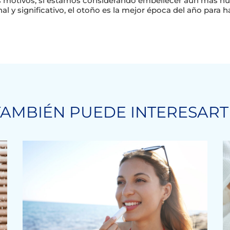
s motivos, si estamos considerando embellecer aún más nue
al y significativo, el otoño es la mejor época del año para h
TAMBIÉN PUEDE INTERESART