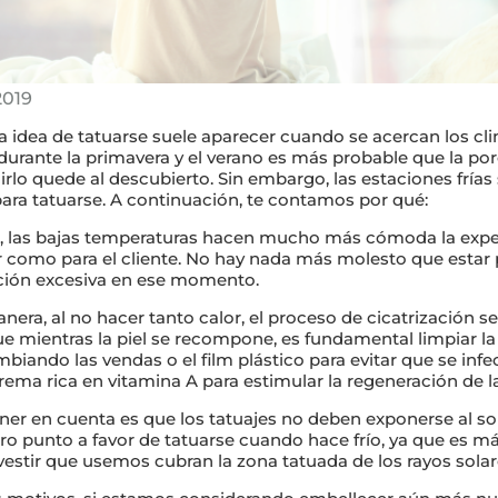
2019
 la idea de tatuarse suele aparecer cuando se acercan los c
 durante la primavera y el verano es más probable que la por
cirlo quede al descubierto. Sin embargo, las estaciones frí
ara tatuarse. A continuación, te contamos por qué:
r, las bajas temperaturas hacen mucho más cómoda la expe
or como para el cliente. No hay nada más molesto que esta
ación excesiva en ese momento.
era, al no hacer tanto calor, el proceso de cicatrización se
 mientras la piel se recompone, es fundamental limpiar la
mbiando las vendas o el film plástico para evitar que se infec
ema rica en vitamina A para estimular la regeneración de la
ner en cuenta es que los tatuajes no deben exponerse al so
otro punto a favor de tatuarse cuando hace frío, ya que es 
vestir que usemos cubran la zona tatuada de los rayos solar