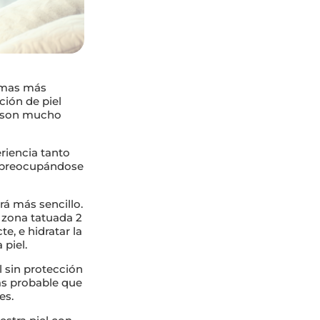
limas más
ción de piel
as son mucho
riencia tanto
r preocupándose
rá más sencillo.
 zona tatuada 2
te, e hidratar la
 piel.
l sin protección
más probable que
es.