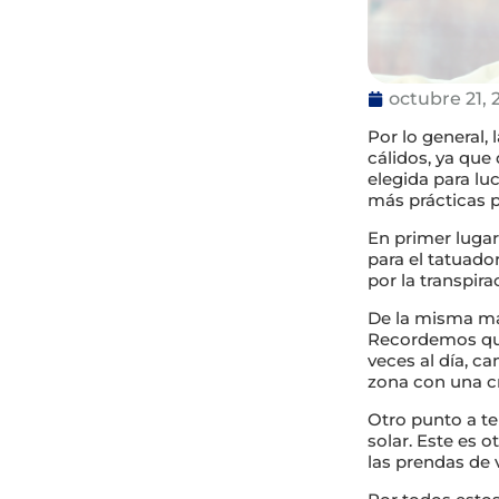
octubre 21, 
Por lo general,
cálidos, ya que
elegida para lu
más prácticas p
En primer luga
para el tatuad
por la transpir
De la misma man
Recordemos que
veces al día, ca
zona con una cr
Otro punto a te
solar. Este es 
las prendas de 