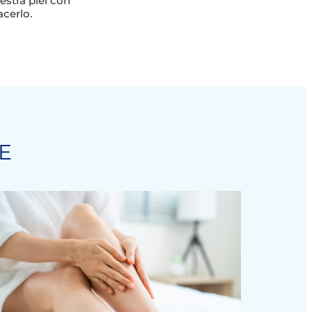
stra piel con
acerlo.
E