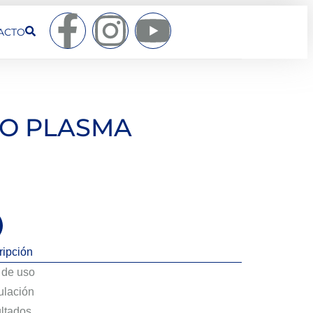
ACTO
O PLASMA
ripción
de uso
lación
ltados